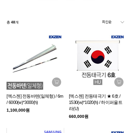
총
48
개
[엑스젠] 전동바텐(일체형) / 6m
[엑스젠] 전동태극기 ★ 6호 /
/ 6000(w)*3000(h)
1530(w)*1020(h) / 하이퍼울트
라(U)
1,100,000원
660,000원