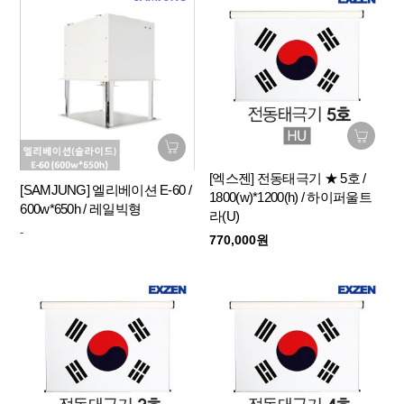
[엑스젠] 전동태극기 ★ 5호 /
[SAMJUNG] 엘리베이션 E-60 /
1800(w)*1200(h) / 하이퍼울트
600w*650h / 레일빅형
라(U)
-
770,000원