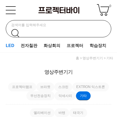
0
LED
전자칠판
화상회의
프로젝터
학습장치
홈
영상주변기기
기타
영상주변기기
프로젝터램프
브라켓
스크린
EXTRON 익스트론
무선전송장치
악세사리
기타
엘리베이션
바텐
태극기