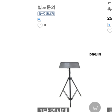
프
별도문의
충
2
0