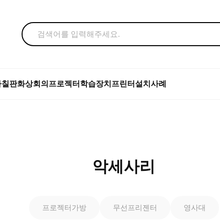
자칠판
화상회의
프로젝터
학습장치
프린터
설치사례
악세사리
프로젝터가방
무선프리젠터
영사대