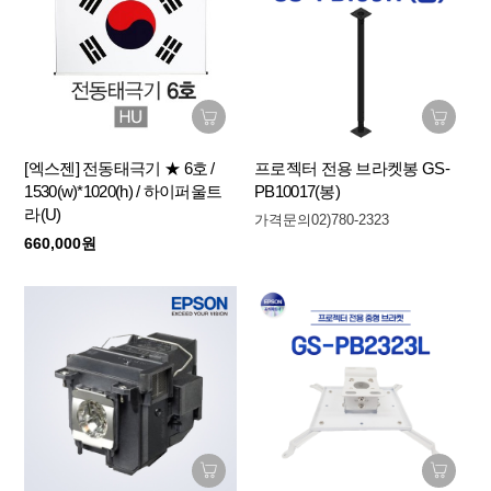
[엑스젠] 전동태극기 ★ 6호 /
프로젝터 전용 브라켓봉 GS-
1530(w)*1020(h) / 하이퍼울트
PB10017(봉)
라(U)
가격문의02)780-2323
660,000원