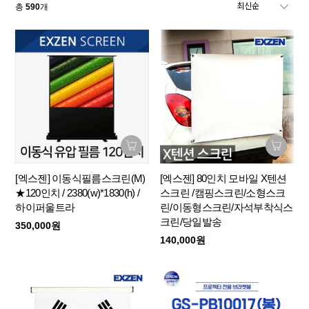
총
590
개
[엑스젠] 이동식필름스크린(M)
[엑스젠] 80인치 모바일 X텐션
★120인치 / 2380(w)*1830(h) /
스크린 /캠핑스크린/소형스크
하이퍼울트라
린/이동형스크린/자석부착식스
크린/당일발송
350,000원
140,000원