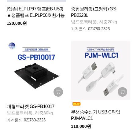
[엡손] ELPLP97 램프(EB-U50)
중형브라켓(고정형) GS-
★정품램프 ELPLP96호환가능
PB2323L
빔프로젝터용, 하중20kg
120,000원
가격문의 02)780-2323
대형브라켓 GS-PB10017
무선송수신기 USB-C타입
빔프로젝터용, 하중30kg
PJM-WLC1
가격문의 02)780-2323
119,000원