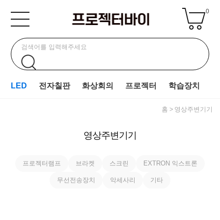
0
LED
전자칠판
화상회의
프로젝터
학습장치
홈
영상주변기기
영상주변기기
프로젝터램프
브라켓
스크린
EXTRON 익스트론
무선전송장치
악세사리
기타