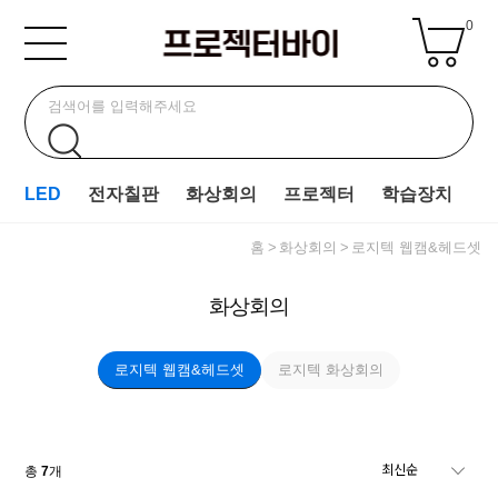
0
LED
전자칠판
화상회의
프로젝터
학습장치
홈
화상회의
로지텍 웹캠&헤드셋
화상회의
로지텍 웹캠&헤드셋
로지텍 화상회의
총
7
개