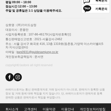
톡톡문의
평일 09:00 ~ 18:00
점심시간 12:00 ~ 13:00
카톡문의
주말 및 공휴일은 1:1 상담을 이용해주세요.
상호명 : (주)가이드삼정
대표이사 : 문용만
사업자등록번호 : 107-86-46179
[사업자번호확인]
통신판매업신고번호 : 2021-서울강서-2462
주소 : 서울 강서구 화곡로 416, 13층 1319호(등촌동,가양역 더스카이밸리5
차 지식산업센터)
이메일 :
kws0931@guidesamjung.co.kr
개인정보취급책임자 : 문서연
copyright⒞astore all right reserved
㈜에이스토어는 통신 판매중개자로 거래 당사자가 아니므로, 판매자가 등록한 상품
정보 및 거래 등에 대해 책임을 지지 않습니다. 단, ㈜에이스토어가 판매자로 등록
판매한 상품은 판매자로서 책임을 부담합니다.
회사소개
고객센터
이용약관
이용안내
개인정보처리방침